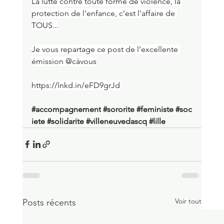
La lutte contre toute forme de violence, la 
protection de l'enfance, c'est l'affaire de 
TOUS...
Je vous repartage ce post de l'excellente 
émission @càvous
https://lnkd.in/eFD9grJd
#accompagnement
#sororite
#feministe
#soc
iete
#solidarite
#villeneuvedascq
#lille
Voir tout
Posts récents