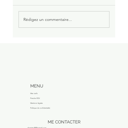
Rédigez un commentaire...
Le PSOAS, cet oublié/ignoré qui ne
demande qu'à être dorloté !
MENU
Mes tarifs
Prendre RDV
Mentions légales
Politique de confidentialité
ME CONTACTER
abernier.49@hotmail.com