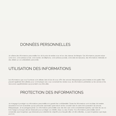
DONNÉES PERSONNELLES
Je collecte des informations personnelles lors de la prise de rendez-vous et lors des séances de thérapie. Ces informations peuvent inclure
votre nom, votre adresse e-mail, votre numéro de téléphone, votre adresse postale, votre date de naissance, des informations médicales et
des détails sur vos antécédents personnels.
UTILISATION DES INFORMATIONS
Les informations que vous fournissez sont utilisées dans le but de vous offrir des services thérapeutiques personnalisés et de qualité. Elles
peuvent également être utilisées pour communiquer avec vous concernant les rendez-vous, les informations pertinentes sur les services et les
ressources supplémentaires qui pourraient vous être utiles.
PROTECTION DES INFORMATIONS
Je m'engage à protéger vos informations personnelles et à garantir leur confidentialité. Toutes les informations sont stockées de manière
sécurisée et ne sont accessibles qu'aux personnes autorisées ayant besoin de les consulter dans le cadre de la prestation de services
thérapeutiques. Je ne partagerai jamais vos informations personnelles avec des tiers sans votre consentement explicite, sauf dans les cas où
la loi l'exige ou lorsque cela est nécessaire pour protéger vos intérêts vitaux ou ceux d'autrui. Vos informations personnelles seront
conservées aussi longtemps que nécessaire pour atteindre les objectifs pour lesquels elles ont été collectées, ou aussi longtemps que requis
par la loi.