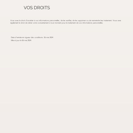
VOS DROITS
Vous avez le droit d'accéder à vos informations personnelles, de les rectifier, de les supprimer ou de restreindre leur traitement. Vous avez
également le droit de retirer votre consentement à tout moment pour le traitement de vos informations personnelles.
Date d'entrée en vigueur des conditions: 06 mai 2024
Mise à jour le 06 mai 2024