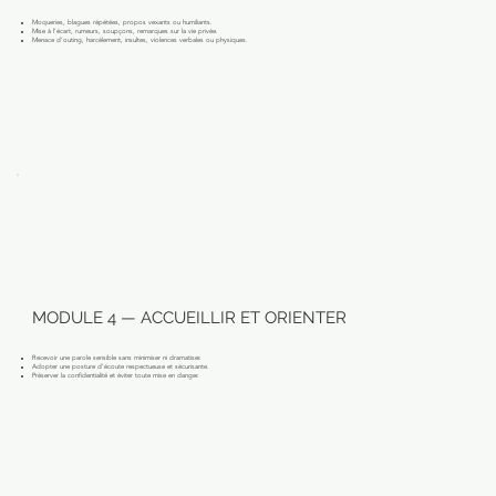
Moqueries, blagues répétées, propos vexants ou humiliants.
Mise à l’écart, rumeurs, soupçons, remarques sur la vie privée.
Menace d’outing, harcèlement, insultes, violences verbales ou physiques.
MODULE 4 — ACCUEILLIR ET ORIENTER
Recevoir une parole sensible sans minimiser ni dramatiser.
Adopter une posture d’écoute respectueuse et sécurisante.
Préserver la confidentialité et éviter toute mise en danger.