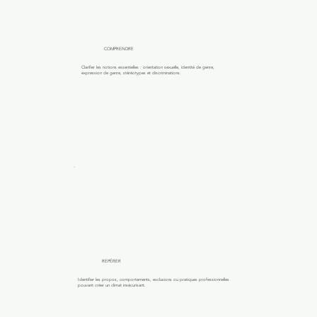
COMPRENDRE
Clarifier les notions essentielles : orientation sexuelle, identité de genre,
expression de genre, stéréotypes et discriminations.
REPÉRER
Identifier les propos, comportements, exclusions ou pratiques professionnelles
pouvant créer un climat insécurisant.