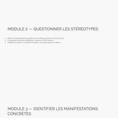
MODULE 2 — QUESTIONNER LES STÉRÉOTYPES
Repérer les représentations genrées encore présentes dans le monde du travail.
Comprendre le lien entre stéréotypes, sexisme et LGBTI-phobies.
Identifier les phrases ou attitudes banalisées qui peuvent exclure ou blesser.
MODULE 3 — IDENTIFIER LES MANIFESTATIONS
CONCRÈTES